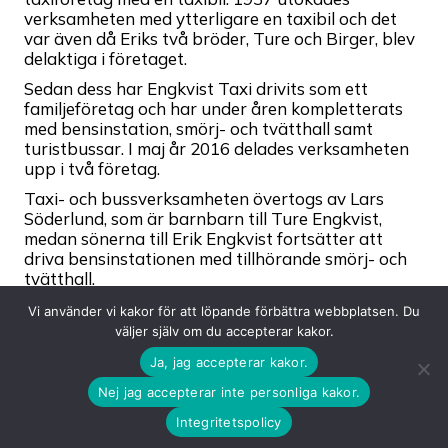
verksamheten med ytterligare en taxibil och det
var även då Eriks två bröder, Ture och Birger, blev
delaktiga i företaget.
Sedan dess har Engkvist Taxi drivits som ett
familjeföretag och har under åren kompletterats
med bensinstation, smörj- och tvätthall samt
turistbussar. I maj år 2016 delades verksamheten
upp i två företag.
Taxi- och bussverksamheten övertogs av Lars
Söderlund, som är barnbarn till Ture Engkvist,
medan sönerna till Erik Engkvist fortsätter att
driva bensinstationen med tillhörande smörj- och
tvätthall.
Vi inom företaget har värderat god service till
Vi använder vi kakor för att löpande förbättra webbplatsen. Du
kunderna högt sedan start och anser oss ha ett
väljer själv om du accepterar kakor.
gott anseende då vi kört både landshövdingar och
Ja, jag accepterar kakor.
kungligheter genom åren som gått.
Nej jag accepterar inte personliga kakor.
Integritetspolicy